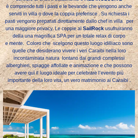
è
comprende tutti i pasti e le bevande che vengono anche
serviti in villa o dove la coppia preferisce . Su richiesta i
pasti vengono preparati direttamente dallo chef in villa
per
una maggiore privacy.
Le coppie al
SailRock
usufruiranno
della
una magnifica SPA per un totale relax di corpo
e
mente. Coloro che scelgono questo luogo idilliaco
sono
quelle che desiderano vivere i veri Caraibi nella loro
incontaminata natura
lontano dai grandi complessi
alberghieri, spiagge affollate e animazione e che possono
avere quì il luogo ideale per celebrare l’evento più
importante della loro vita, un vero matrimonio ai Caraibi .