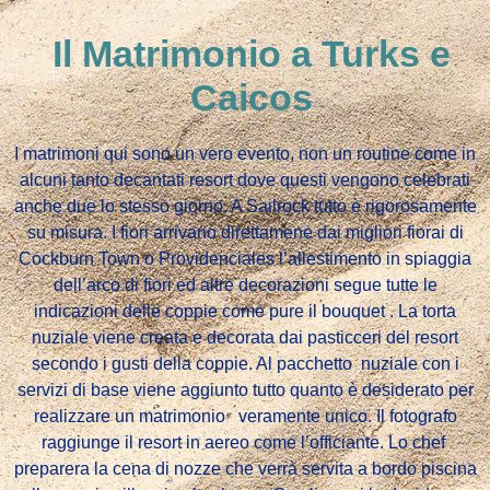
Il Matrimonio a Turks e
Caicos
I matrimoni qui
sono un vero evento, non un routine
come in
alcuni tanto decantati resort dove questi vengono celebrati
anche
due lo stesso giorno. A Sailrock tutto è rigorosamente
su misura. I fiori arrivano direttamene dai migliori fiorai di
Cockburn Town o Providenciales l’allestimento in spiaggia
dell’arco di fiori ed altre decorazioni segue tutte le
indicazioni delle coppie come pure il bouquet . La torta
nuziale viene
creata
e decorata
dai pasticceri del resort
secondo i gusti della coppie. Al pacchetto
nuziale
con i
servizi di base viene aggiunto
tutto quanto
è desiderato per
realizzare
un matrimonio
veramente unico. Il
fotografo
raggiunge il resort in aereo come
l’officiante. Lo chef
preparera la cena di nozze
che verrà servita a bordo piscina