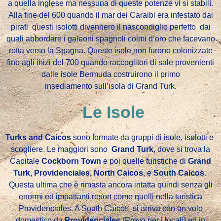
a quella inglese ma nessuna di queste potenze vi si stabilì.
Alla fine del 600
quando il mar dei Caraibi era infestato dai
pirati
questi isolotti divennero il nascondiglio perfetto
dai
quali abbordare i galeoni
spagnoli colmi d’oro che facevano
rotta verso la Spagna. Queste
isole non furono colonizzate
fino
agli inizi del 700 quando
raccoglitori di sale provenienti
dalle isole Bermuda costruirono il primo
insediamento
sull’isola di Grand Turk.
Le Isole
Turks and Caicos
sono formate da gruppi di isole, isolotti e
scogliere.
Le maggiori sono
Grand Turk
, dove si trova
la
Capitale
Cockborn Town
e poi quelle turistiche di
Grand
Turk,
Providenciales,
North Caicos
, e
South Caicos.
Questa ultima che è rimasta ancora
intatta
quindi senza gli
enormi ed impattanti resort come quelli nella turistica
Providenciales. A South Caicos si arriva con un volo
domestico da
Providenciales
(Provo per i locali) ed in