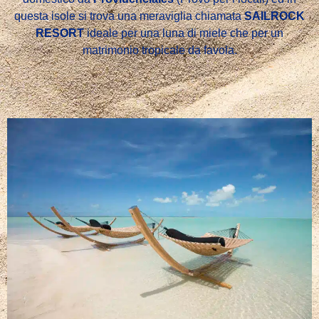
questa isole si trova una meraviglia chiamata
SAILROCK
RESORT
ideale per una luna di miele che per un
matrimonio
tropicale
da favola.