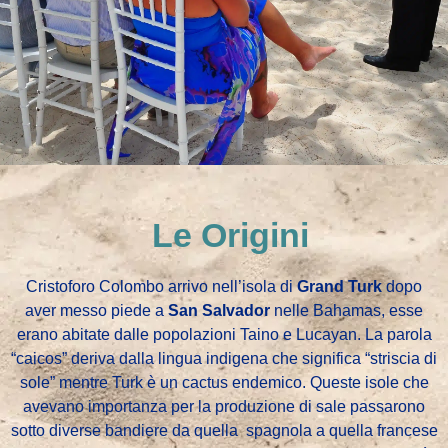
Le Origini
Cristoforo Colombo arrivo nell’isola
di
Grand Turk
dopo
aver messo piede
a
San Salvador
nelle Bahamas, esse
erano abitate dalle popolazioni Taino e Lucayan. La parola
“
caicos” deriva
dalla lingua indigena che significa “striscia
di
sole” mentre
Turk è
un cactus endemico. Queste isole che
avevano importanza per la produzione di sale
passarono
sotto diverse bandiere
da quella
spagnola a quella francese