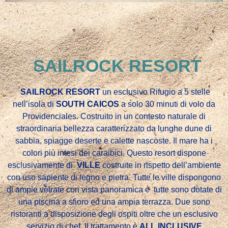
SAILROCK RESORT
SAILROCK RESORT
un esclusivo Rifugio
a 5 stelle
nell’isola di
SOUTH CAICOS
a solo 30 minuti di volo da
Providenciales. Costruito in un contesto naturale di
straordinaria bellezza caratterizzato da lunghe dune di
sabbia, spiagge deserte e calette nascoste. Il mare ha i
colori più intesi dei caraibici.
Questo resort dispone
esclusivamente di
VILLE
costruite in rispetto dell’ambiente
con uso
sapiente di
legno e pietra. Tutte le ville dispongono
di ampie vetrate
con vista panoramica
e
tutte sono dotate
di
una
piscina a sfioro
ed una ampia
terrazza. Due sono
ristoranti a disposizione degli ospiti oltre che un esclusivo
servizio di chef. Il trattamento
è
ALL INCLUSIVE