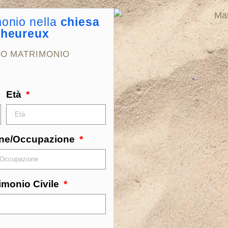
monio nella
chiesa
lheureux
TO MATRIMONIO
Età
one/Occupazione
imonio Civile