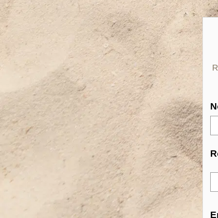
R
N
R
E