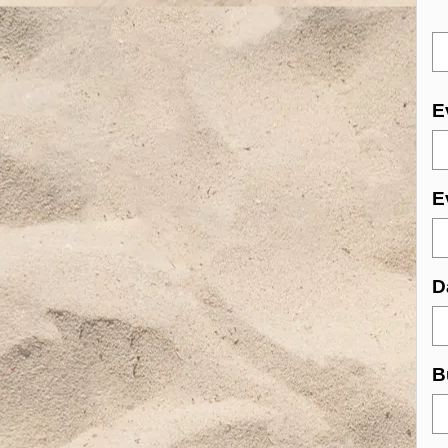
E
E
D
B